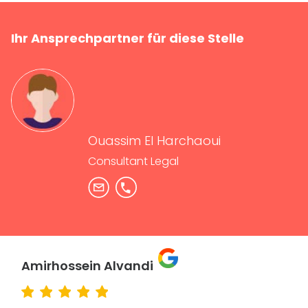
Ihr Ansprechpartner für diese Stelle
Ouassim El Harchaoui
Consultant Legal
Amirhossein Alvandi