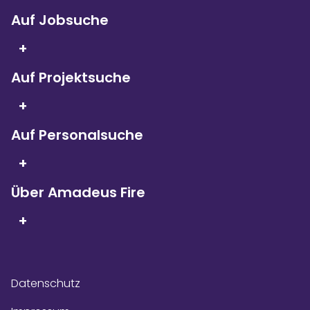
Auf Jobsuche
+
Auf Projektsuche
Seit 5 Jahren in Folge
sind wir
+
Kununu Top Company – dank
über 9.000
Bewertungen!
Auf Personalsuche
+
Über Amadeus Fire
+
Datenschutz