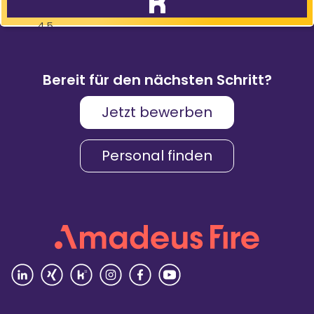
4,5
83
%
9.088
Weiterempfehlungen
Bewertungen
Bereit für den nächsten Schritt?
Jetzt bewerben
Karriere & Gehalt
4,2
Personal finden
Unternehmenskultur
4,3
Arbeitsumgebung
4,2
Vielfalt
4,4
Rezensionen lesen