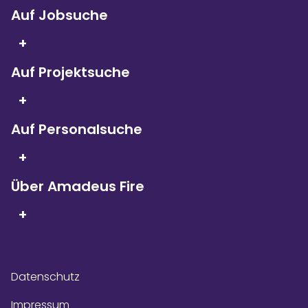
Auf Jobsuche
+
Auf Projektsuche
Seit 5 Jahren in Folge
sind wir
+
Kununu Top Company – dank
über 9.000
Bewertungen!
Auf Personalsuche
+
Über Amadeus Fire
+
Datenschutz
Impressum