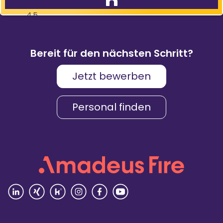
4,5
83
%
9.088
Weiterempfehlungen
Bewertungen
Bereit für den nächsten Schritt?
Jetzt bewerben
Karriere & Gehalt
4,2
Personal finden
Unternehmenskultur
4,3
Arbeitsumgebung
4,2
Vielfalt
4,4
Rezensionen lesen