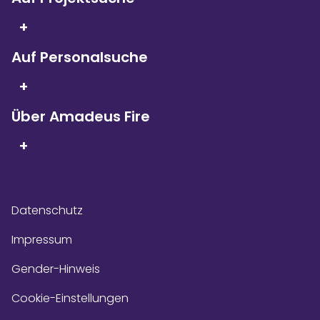
Seit 5 Jahren in Folge
sind wir
+
Kununu Top Company – dank
über 9.000
Bewertungen!
Auf Personalsuche
+
Über Amadeus Fire
+
Datenschutz
Impressum
Gender-Hinweis
Cookie-Einstellungen