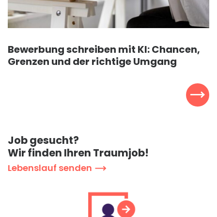
Bewerbung schreiben mit
KI
: Chancen,
Grenzen und der richtige Umgang
J
o
b
g
e
s
u
c
h
t
?
W
i
r
f
i
n
d
e
n
I
h
r
e
n
T
r
a
u
m
j
o
b
!
L
e
b
e
n
s
l
a
u
f
s
e
n
d
e
n