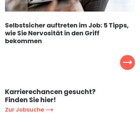
Selbstsicher auftreten im Job: 5 Tipps,
wie Sie Nervosität in den Griff
bekommen
K
a
r
r
i
e
r
e
c
h
a
n
c
e
n
g
e
s
u
c
h
t
?
F
i
n
d
e
n
S
i
e
h
i
e
r
!
Z
u
r
J
o
b
s
u
c
h
e