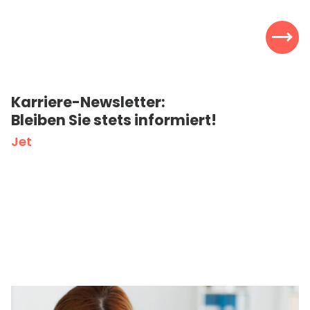
K
a
r
r
i
e
r
e
-
N
e
w
s
l
e
t
t
e
r
:
B
l
e
i
b
e
n
S
i
e
s
t
e
t
s
i
n
f
o
r
m
i
e
r
t
!
J
e
t
z
t
a
n
m
e
l
d
e
n