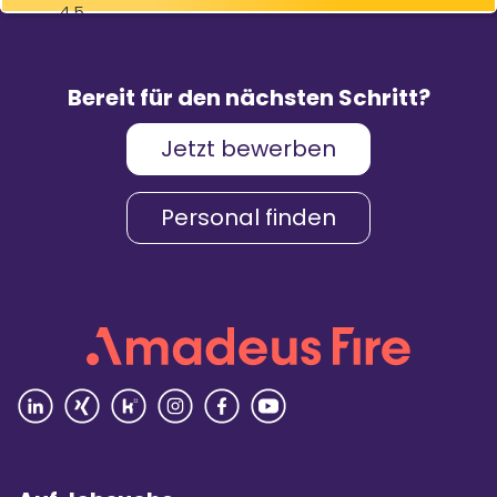
4,5
83
%
9.088
Weiterempfehlungen
Bewertungen
Bereit für den nächsten Schritt?
Jetzt bewerben
Karriere & Gehalt
4,2
Personal finden
Unternehmenskultur
4,3
Arbeitsumgebung
4,2
Vielfalt
4,4
Rezensionen lesen