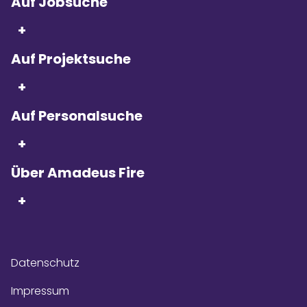
Auf Jobsuche
+
Auf Projektsuche
Seit 5 Jahren in Folge
sind wir
+
Kununu Top Company – dank
über 9.000
Bewertungen!
Auf Personalsuche
+
Über Amadeus Fire
+
Datenschutz
Impressum