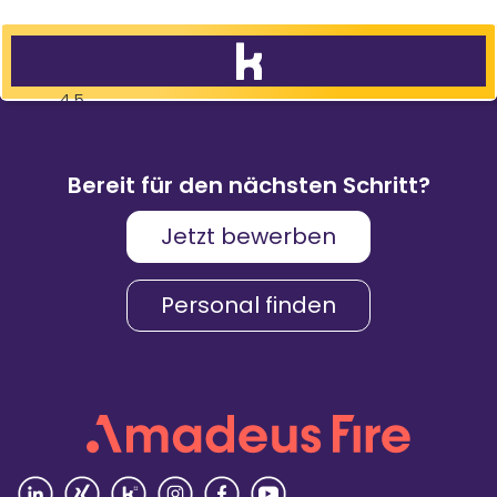
4,5
83
%
9.088
Weiterempfehlungen
Bewertungen
Bereit für den nächsten Schritt?
Jetzt bewerben
Karriere & Gehalt
4,2
Personal finden
Unternehmenskultur
4,3
Arbeitsumgebung
4,2
Vielfalt
4,4
Rezensionen lesen