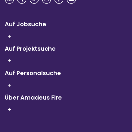
Auf Jobsuche
+
Auf Projektsuche
Seit 5 Jahren in Folge
sind wir
+
Kununu Top Company – dank
über 9.000
Bewertungen!
Auf Personalsuche
+
Über Amadeus Fire
+