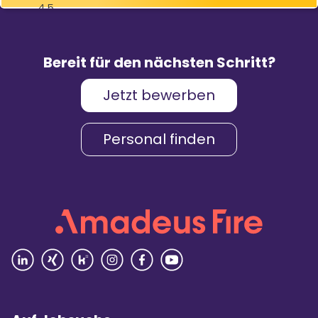
4,5
83
%
9.088
Weiterempfehlungen
Bewertungen
Bereit für den nächsten Schritt?
Jetzt bewerben
Karriere & Gehalt
4,2
Personal finden
Unternehmenskultur
4,3
Arbeitsumgebung
4,2
Vielfalt
4,4
Rezensionen lesen