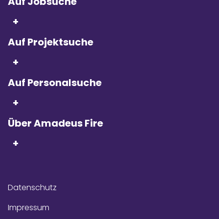
Auf Jobsuche
+
Auf Projektsuche
Seit 5 Jahren in Folge
sind wir
+
Kununu Top Company – dank
über 9.000
Bewertungen!
Auf Personalsuche
+
Über Amadeus Fire
+
Datenschutz
Impressum