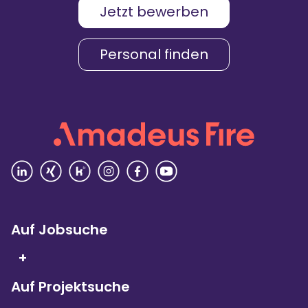
Jetzt bewerben
Karriere & Gehalt
4,2
Personal finden
Unternehmenskultur
4,3
Arbeitsumgebung
4,2
Vielfalt
4,4
Rezensionen lesen
Auf Jobsuche
+
Auf Projektsuche
Seit 5 Jahren in Folge
sind wir