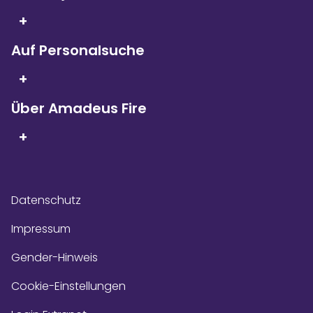
Seit 5 Jahren in Folge
sind wir
+
Kununu Top Company – dank
über 9.000
Bewertungen!
Auf Personalsuche
+
Über Amadeus Fire
+
Datenschutz
Impressum
Gender-Hinweis
Cookie-Einstellungen