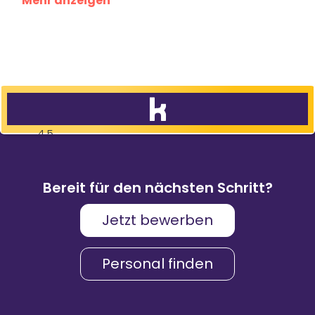
Mehr anzeigen
4,5
83
%
9.088
Weiterempfehlungen
Bewertungen
Bereit für den nächsten Schritt?
Jetzt bewerben
Karriere & Gehalt
4,2
Personal finden
Unternehmenskultur
4,3
Arbeitsumgebung
4,2