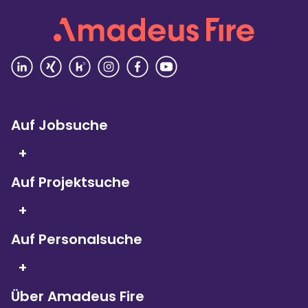
Vielfalt
4,4
Rezensionen lesen
Auf Jobsuche
+
Auf Projektsuche
Seit 5 Jahren in Folge
sind wir
+
Kununu Top Company – dank
über 9.000
Bewertungen!
Auf Personalsuche
+
Über Amadeus Fire