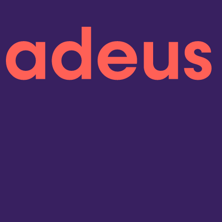
onen lesen
 5 Jahren in Folge
sind wir Kununu Top
pany – dank
über 9.000
Bewertungen!