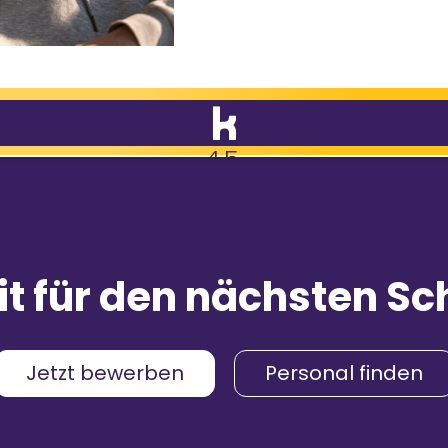
4,5
9.088
Bewertungen
mpfehlungen
it für den nächsten Sch
& Gehalt
4,2
menskultur
4,3
Jetzt bewerben
Personal finden
umgebung
4,2
4,4