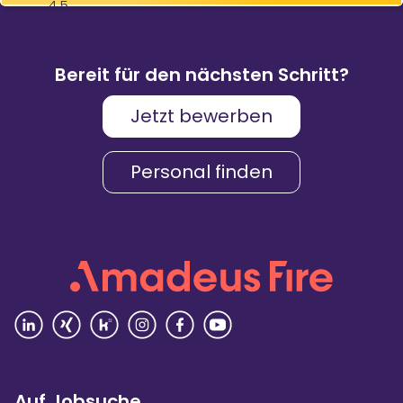
83
9.088
%
Bewertungen
Weiterempfehlungen
Bereit für den nächsten Schritt?
Jetzt bewerben
Karriere & Gehalt
4,2
Personal finden
Unternehmenskultur
4,3
Arbeitsumgebung
4,2
Vielfalt
4,4
Rezensionen lesen
Auf Jobsuche