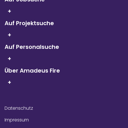
+
Auf Projektsuche
Seit 5 Jahren in Folge
sind wir
+
Kununu Top Company – dank
über 9.000
Bewertungen!
Auf Personalsuche
+
Über Amadeus Fire
+
Datenschutz
Impressum