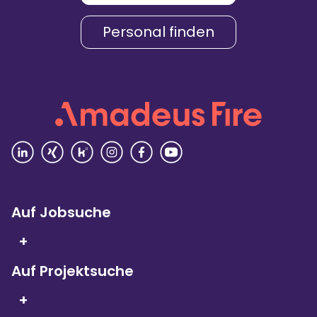
Karriere & Gehalt
4,2
Personal finden
Unternehmenskultur
4,3
Arbeitsumgebung
4,2
Vielfalt
4,4
Rezensionen lesen
Auf Jobsuche
+
Auf Projektsuche
Seit 5 Jahren in Folge
sind wir
+
Kununu Top Company – dank