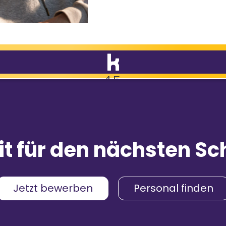
4,5
9.088
Bewertungen
mpfehlungen
it für den nächsten Sch
& Gehalt
4,2
menskultur
4,3
Jetzt bewerben
Personal finden
umgebung
4,2
4,4