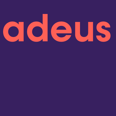
onen lesen
 5 Jahren in Folge
sind wir Kununu Top
pany – dank
über 9.000
Bewertungen!