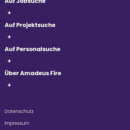
Auf Jobsuche
+
Auf Projektsuche
Seit 5 Jahren in Folge
sind wir
+
Kununu Top Company – dank
über 9.000
Bewertungen!
Auf Personalsuche
+
Über Amadeus Fire
+
Datenschutz
Impressum