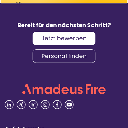
4,5
83
%
9.088
Weiterempfehlungen
Bewertungen
Bereit für den nächsten Schritt?
Jetzt bewerben
Karriere & Gehalt
4,2
Personal finden
Unternehmenskultur
4,3
Arbeitsumgebung
4,2
Vielfalt
4,4
Rezensionen lesen