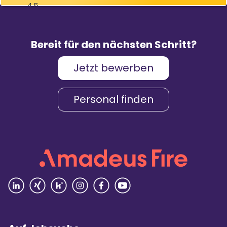
4,5
83
%
9.088
Weiterempfehlungen
Bewertungen
Bereit für den nächsten Schritt?
Jetzt bewerben
Karriere & Gehalt
4,2
Personal finden
Unternehmenskultur
4,3
Arbeitsumgebung
4,2
Vielfalt
4,4
Rezensionen lesen