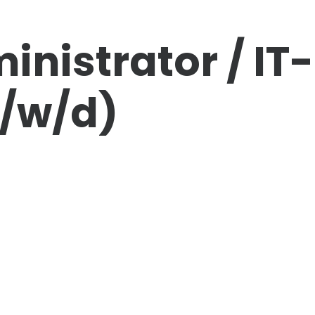
nistrator /
IT
-
/w/d)