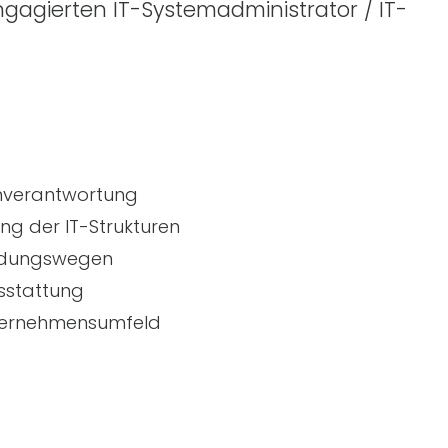
ngagierten
IT
-Systemadministrator /
IT
-
enverantwortung
lung der
IT
-Strukturen
heidungswegen
sstattung
Unternehmensumfeld