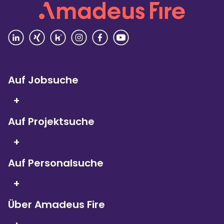
Vielfalt
4,4
Rezensionen lesen
Auf Jobsuche
+
Auf Projektsuche
Seit 5 Jahren in Folge
sind wir
+
Kununu Top Company – dank
über 9.000
Bewertungen!
Auf Personalsuche
+
Über Amadeus Fire