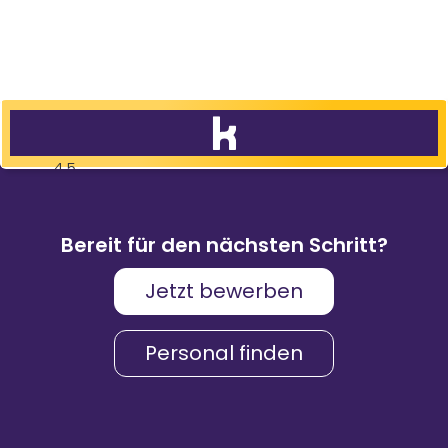
4,5
83
%
9.088
Weiterempfehlungen
Bewertungen
Bereit für den nächsten Schritt?
Jetzt bewerben
Karriere & Gehalt
4,2
Personal finden
Unternehmenskultur
4,3
Arbeitsumgebung
4,2