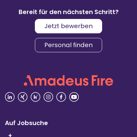
83
%
9.088
Weiterempfehlungen
Bewertungen
Bereit für den nächsten Schritt?
Jetzt bewerben
Karriere & Gehalt
4,2
Personal finden
Unternehmenskultur
4,3
Arbeitsumgebung
4,2
Vielfalt
4,4
Rezensionen lesen
Auf Jobsuche
+