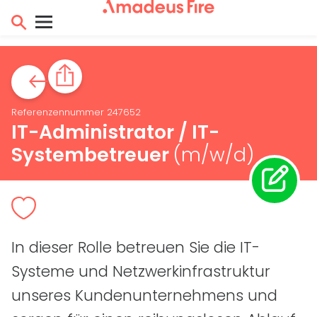
Referenzennummer 247652
IT
-Administrator /
IT
-
Systembetreuer
(m/w/d)
In dieser Rolle betreuen Sie die
IT
-
Systeme und Netzwerkinfrastruktur
unseres Kundenunternehmens und