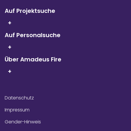
Auf Projektsuche
Seit 5 Jahren in Folge
sind wir
+
Kununu Top Company – dank
über 9.000
Bewertungen!
Auf Personalsuche
+
Über Amadeus Fire
+
Datenschutz
Impressum
Gender-Hinweis