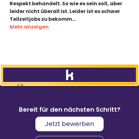
Respekt behandelt. So wie es sein soll, aber
leider nicht überall ist. Leider ist es schwer
Teilzeitjobs zu bekomm
...
Mehr anzeigen
4,5
83
%
9.088
Weiterempfehlungen
Bewertungen
Bereit für den nächsten Schritt?
Jetzt bewerben
Karriere & Gehalt
4,2