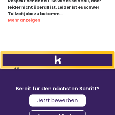
Respekt behandelt. So wie es sein soll, aber
leider nicht überall ist. Leider ist es schwer
Teilzeitjobs zu bekomm
...
Mehr anzeigen
4,5
83
%
9.088
Weiterempfehlungen
Bewertungen
Bereit für den nächsten Schritt?
Jetzt bewerben
Karriere & Gehalt
4,2