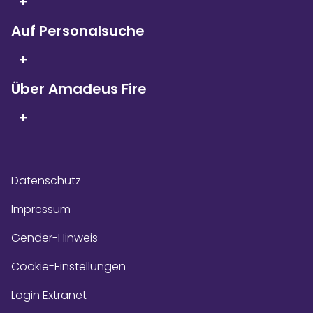
+
Kununu Top Company – dank
über 9.000
Bewertungen!
Auf Personalsuche
+
Über Amadeus Fire
+
Datenschutz
Impressum
Gender-Hinweis
Cookie-Einstellungen
Login Extranet