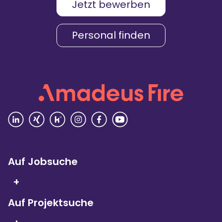
Jetzt bewerben
Karriere & Gehalt
4,2
Personal finden
Unternehmenskultur
4,3
Arbeitsumgebung
4,2
Vielfalt
4,4
Rezensionen lesen
Auf Jobsuche
+
Auf Projektsuche
Seit 5 Jahren in Folge
sind wir