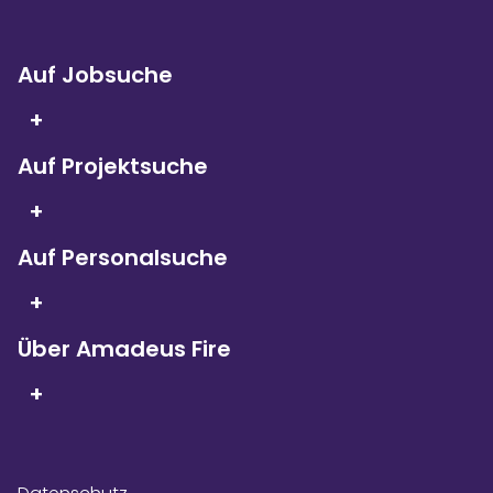
Auf Jobsuche
+
Auf Projektsuche
Seit 5 Jahren in Folge
sind wir
+
Kununu Top Company – dank
über 9.000
Bewertungen!
Auf Personalsuche
+
Über Amadeus Fire
+