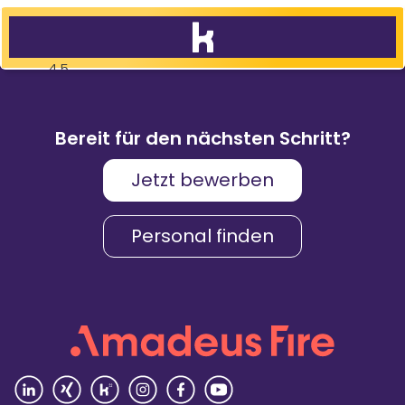
4,5
83
%
9.088
Weiterempfehlungen
Bewertungen
Bereit für den nächsten Schritt?
Jetzt bewerben
Karriere & Gehalt
4,2
Personal finden
Unternehmenskultur
4,3
Arbeitsumgebung
4,2
Vielfalt
4,4
Rezensionen lesen