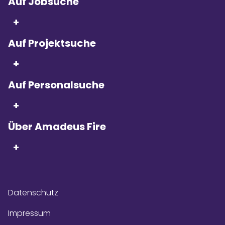
Auf Jobsuche
+
Auf Projektsuche
Seit 5 Jahren in Folge
sind wir
+
Kununu Top Company – dank
über 9.000
Bewertungen!
Auf Personalsuche
+
Über Amadeus Fire
+
Datenschutz
Impressum