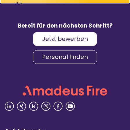
4,5
83
%
9.088
Weiterempfehlungen
Bewertungen
Bereit für den nächsten Schritt?
Jetzt bewerben
Karriere & Gehalt
4,2
Personal finden
Unternehmenskultur
4,3
Arbeitsumgebung
4,2
Vielfalt
4,4
Rezensionen lesen