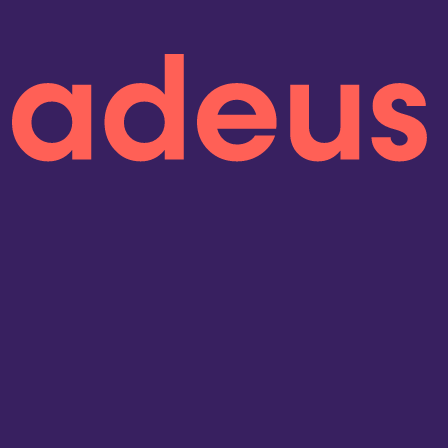
onen lesen
 5 Jahren in Folge
sind wir Kununu Top
pany – dank
über 9.000
Bewertungen!