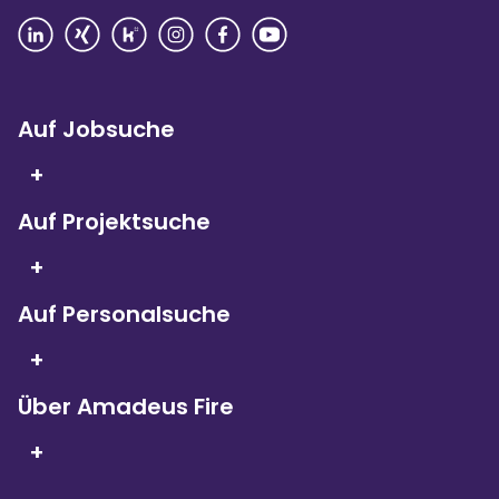
Rezensionen lesen
Auf Jobsuche
+
Auf Projektsuche
Seit 5 Jahren in Folge
sind wir
+
Kununu Top Company – dank
über 9.000
Bewertungen!
Auf Personalsuche
+
Über Amadeus Fire
+