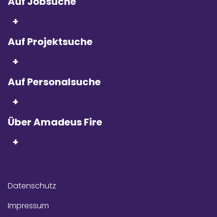
Auf Jobsuche
+
Auf Projektsuche
Seit 5 Jahren in Folge
sind wir
+
Kununu Top Company – dank
über 9.000
Bewertungen!
Auf Personalsuche
+
Über Amadeus Fire
+
Datenschutz
Impressum