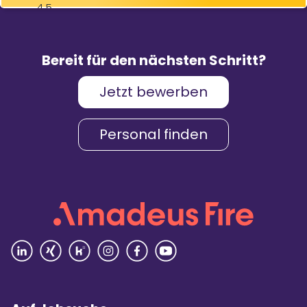
4,5
83
%
9.088
Weiterempfehlungen
Bewertungen
Bereit für den nächsten Schritt?
Jetzt bewerben
Karriere & Gehalt
4,2
Personal finden
Unternehmenskultur
4,3
Arbeitsumgebung
4,2
Vielfalt
4,4
Rezensionen lesen