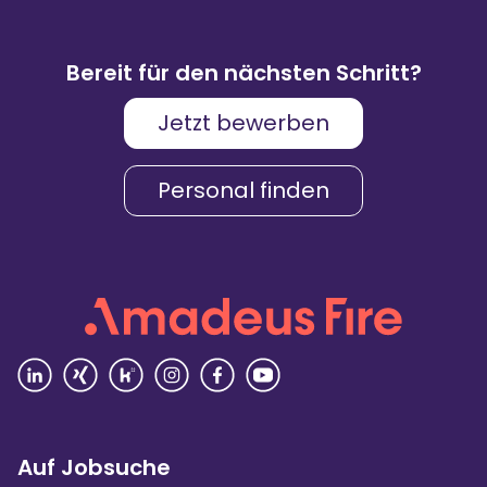
83
%
9.088
Weiterempfehlungen
Bewertungen
Bereit für den nächsten Schritt?
Jetzt bewerben
Karriere & Gehalt
4,2
Personal finden
Unternehmenskultur
4,3
Arbeitsumgebung
4,2
Vielfalt
4,4
Rezensionen lesen
Auf Jobsuche