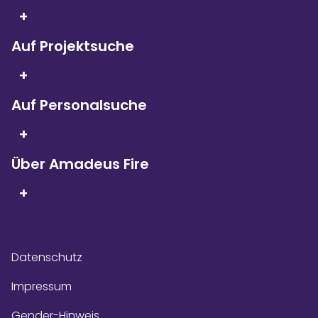
+
Auf Projektsuche
Seit 5 Jahren in Folge
sind wir
+
Kununu Top Company – dank
über 9.000
Bewertungen!
Auf Personalsuche
+
Über Amadeus Fire
+
Datenschutz
Impressum
Gender-Hinweis