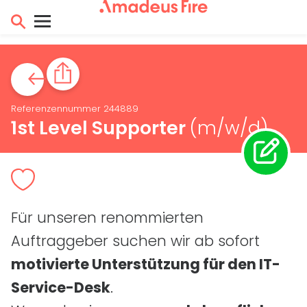
Referenzennummer 244889
1st
Level Supporter
(m/w/d)
Für unseren renommierten
Auftraggeber suchen wir ab sofort
motivierte Unterstützung für den
IT
-
Service-Desk
.