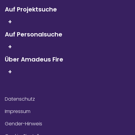
Auf Projektsuche
Seit 5 Jahren in Folge
sind wir
+
Kununu Top Company – dank
über 9.000
Bewertungen!
Auf Personalsuche
+
Über Amadeus Fire
+
Datenschutz
Impressum
Gender-Hinweis