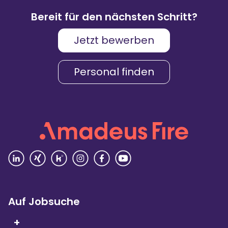
%
Weiterempfehlungen
Bereit für den nächsten Schritt?
Jetzt bewerben
Karriere & Gehalt
4,2
Personal finden
Unternehmenskultur
4,3
Arbeitsumgebung
4,2
Vielfalt
4,4
Rezensionen lesen
Auf Jobsuche
+