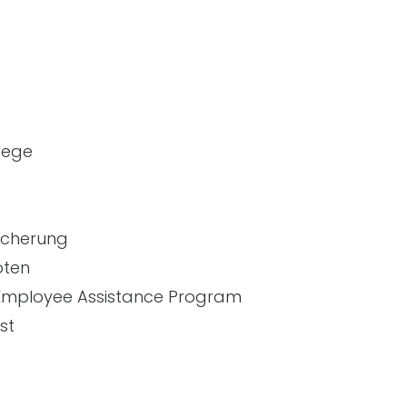
wege
sicherung
oten
mployee Assistance Program
st