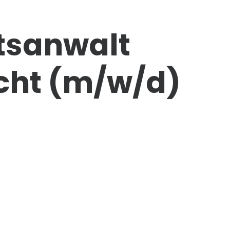
tsanwalt
cht
(m/w/d)