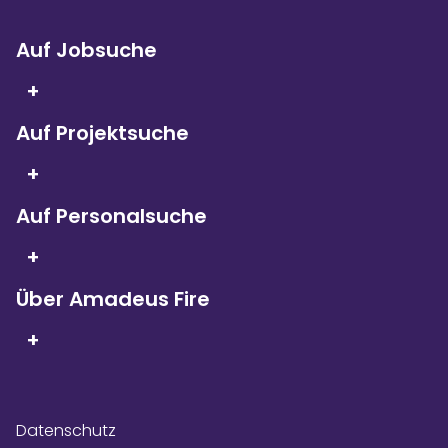
Auf Jobsuche
+
Auf Projektsuche
Seit 5 Jahren in Folge
sind wir
+
Kununu Top Company – dank
über 9.000
Bewertungen!
Auf Personalsuche
+
Über Amadeus Fire
+
Datenschutz