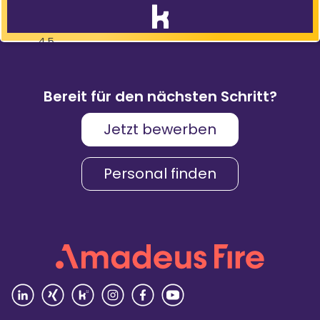
4,5
83
%
9.088
Weiterempfehlungen
Bewertungen
Bereit für den nächsten Schritt?
Jetzt bewerben
Karriere & Gehalt
4,2
Personal finden
Unternehmenskultur
4,3
Arbeitsumgebung
4,2
Vielfalt
4,4
Rezensionen lesen