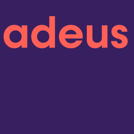
onen lesen
 5 Jahren in Folge
sind wir Kununu Top
pany – dank
über 9.000
Bewertungen!