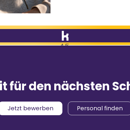
4,5
9.088
Bewertungen
mpfehlungen
it für den nächsten Sch
& Gehalt
4,2
menskultur
4,3
Jetzt bewerben
Personal finden
umgebung
4,2
4,4