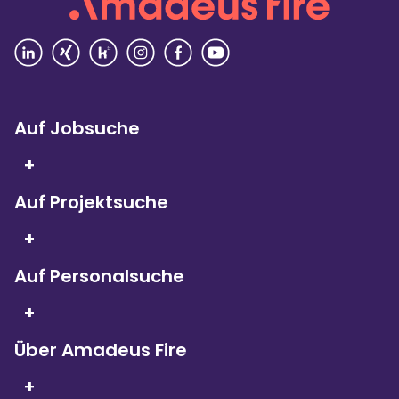
Rezensionen lesen
Auf Jobsuche
+
Auf Projektsuche
Seit 5 Jahren in Folge
sind wir
+
Kununu Top Company – dank
über 9.000
Bewertungen!
Auf Personalsuche
+
Über Amadeus Fire
+