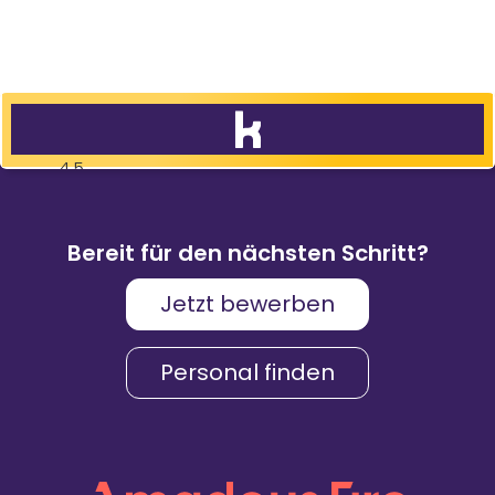
4,5
83
%
9.088
Weiterempfehlungen
Bewertungen
Bereit für den nächsten Schritt?
Jetzt bewerben
Karriere & Gehalt
4,2
Personal finden
Unternehmenskultur
4,3
Arbeitsumgebung
4,2
Vielfalt
4,4