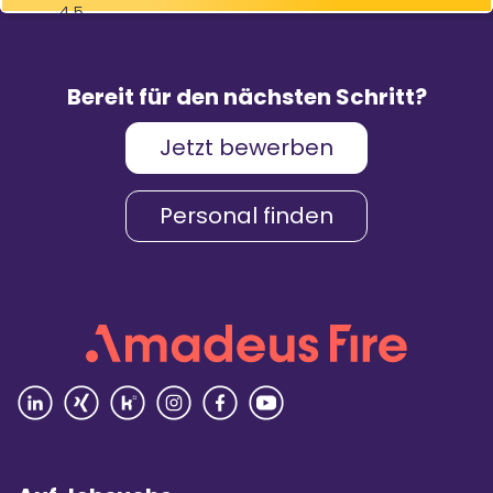
4,5
83
%
9.088
Weiterempfehlungen
Bewertungen
Bereit für den nächsten Schritt?
Jetzt bewerben
Karriere & Gehalt
4,2
Personal finden
Unternehmenskultur
4,3
Arbeitsumgebung
4,2
Vielfalt
4,4
Rezensionen lesen