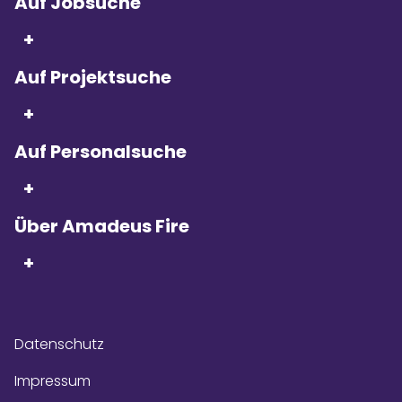
Auf Jobsuche
+
Auf Projektsuche
Seit 5 Jahren in Folge
sind wir
+
Kununu Top Company – dank
über 9.000
Bewertungen!
Auf Personalsuche
+
Über Amadeus Fire
+
Datenschutz
Impressum