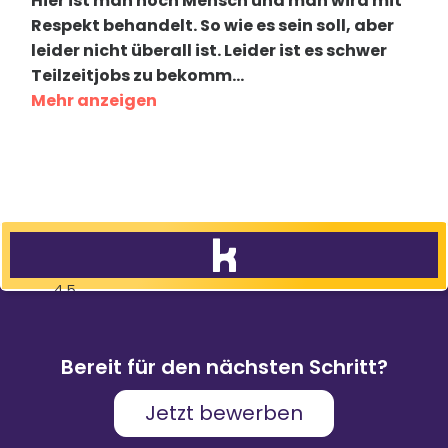
Hier ist man noch Mensch und man wird mit
Respekt behandelt. So wie es sein soll, aber
leider nicht überall ist. Leider ist es schwer
Teilzeitjobs zu bekomm
...
Mehr anzeigen
4,5
83
%
9.088
Weiterempfehlungen
Bewertungen
Bereit für den nächsten Schritt?
Jetzt bewerben
Karriere & Gehalt
4,2