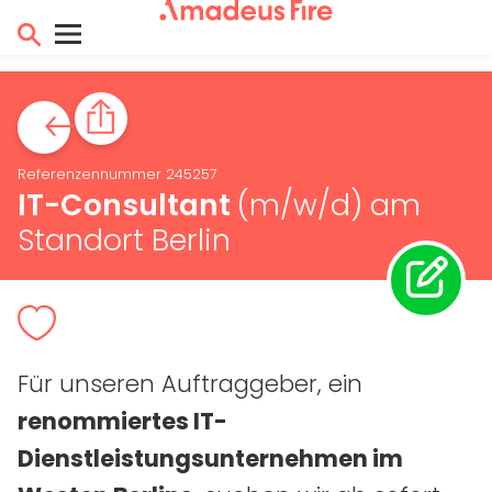
Referenzennummer 245257
IT
-Consultant
(m/w/d)
am
Standort Berlin
Für unseren Auftraggeber, ein
renommiertes
IT
-
Dienstleistungsunternehmen im