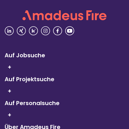
Vielfalt
4,4
Rezensionen lesen
Auf Jobsuche
+
Auf Projektsuche
Seit 5 Jahren in Folge
sind wir
+
Kununu Top Company – dank
über 9.000
Bewertungen!
Auf Personalsuche
+
Über Amadeus Fire