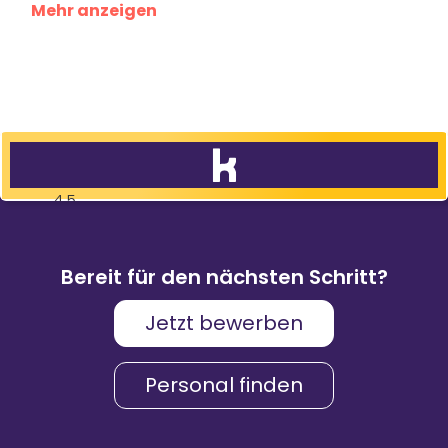
Mehr anzeigen
4,5
83
%
9.088
Weiterempfehlungen
Bewertungen
Bereit für den nächsten Schritt?
Jetzt bewerben
Karriere & Gehalt
4,2
Personal finden
Unternehmenskultur
4,3
Arbeitsumgebung
4,2