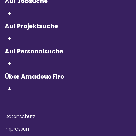
Auf Jobsuche
+
Auf Projektsuche
Seit 5 Jahren in Folge
sind wir
+
Kununu Top Company – dank
über 9.000
Bewertungen!
Auf Personalsuche
+
Über Amadeus Fire
+
Datenschutz
Impressum