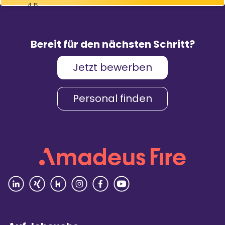
4,5
83
%
9.088
Weiterempfehlungen
Bewertungen
Bereit für den nächsten Schritt?
Jetzt bewerben
Karriere & Gehalt
4,2
Personal finden
Unternehmenskultur
4,3
Arbeitsumgebung
4,2
Vielfalt
4,4
Rezensionen lesen