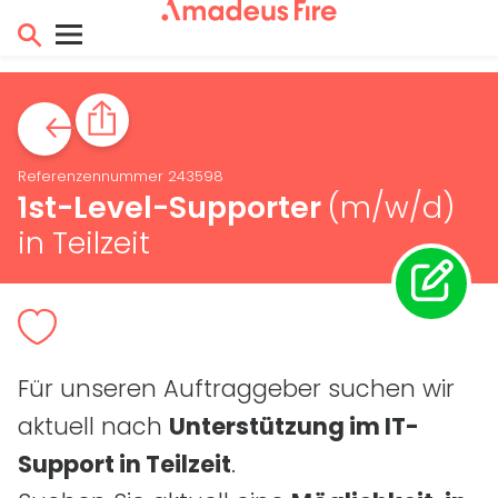
Referenzennummer 243598
1st
-Level-Supporter
(m/w/d)
in Teilzeit
Für unseren Auftraggeber suchen wir
aktuell nach
Unterstützung im
IT
-
Support in Teilzeit
.