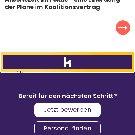
der Pläne im Koalitionsvertrag
4,5
83
%
9.088
Weiterempfehlungen
Bewertungen
Bereit für den nächsten Schritt?
Jetzt bewerben
Karriere & Gehalt
4,2
Personal finden
Unternehmenskultur
4,3