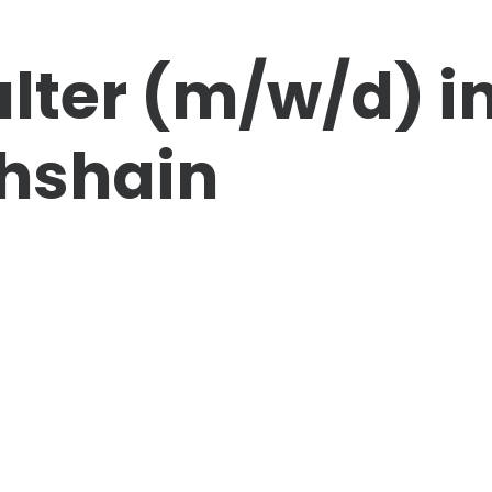
lter
(m/w/d)
i
chshain